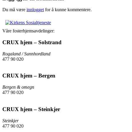
Du må være
innlogget
for å kunne kommentere.
Våre fosterhjemsavdelinger:
CRUX hjem – Solstrand
Rogaland / Sunnhordland
477 90 020
Send epost
CRUX hjem – Bergen
Bergen & omegn
477 90 020
Send epost
CRUX hjem – Steinkjer
Steinkjer
477 90 020
Send epost