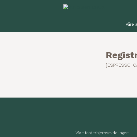
Våre a
Regist
[ESPRESSO_C
Våre fosterhjemsavdelinger: